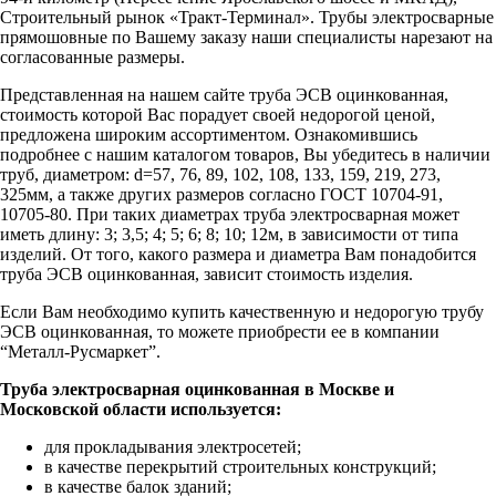
Строительный рынок «Тракт-Терминал». Трубы электросварные
прямошовные по Вашему заказу наши специалисты нарезают на
согласованные размеры.
Представленная на нашем сайте труба ЭСВ оцинкованная,
стоимость которой Вас порадует своей недорогой ценой,
предложена широким ассортиментом. Ознакомившись
подробнее с нашим каталогом товаров, Вы убедитесь в наличии
труб, диаметром: d=57, 76, 89, 102, 108, 133, 159, 219, 273,
325мм, а также других размеров согласно ГОСТ 10704-91,
10705-80. При таких диаметрах труба электросварная может
иметь длину: 3; 3,5; 4; 5; 6; 8; 10; 12м, в зависимости от типа
изделий. От того, какого размера и диаметра Вам понадобится
труба ЭСВ оцинкованная, зависит стоимость изделия.
Если Вам необходимо купить качественную и недорогую трубу
ЭСВ оцинкованная, то можете приобрести ее в компании
“Металл-Русмаркет”.
Труба электросварная оцинкованная в Москве и
Московской области используется:
для прокладывания электросетей;
в качестве перекрытий строительных конструкций;
в качестве балок зданий;