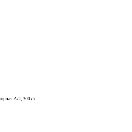
порная А/Ц 300х5